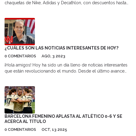
chaquetas de Nike, Adidas y Decathlon, con descuentos hasta
del 62%. Las promociones, vigentes hasta el 1 de diciembre,
afectan a millones de españoles que buscan equipamiento
deportivo antes de Navidad.
¿CUÁLES SON LAS NOTICIAS INTERESANTES DE HOY?
0 COMENTARIOS
AGO, 3 2023
¡Hola amigos! Hoy ha sido un día lleno de noticias interesantes
que están revolucionando el mundo. Desde el último avance
tecnológico que nos hará parecer vivir en una película de
ciencia ficción hasta esa graciosa noticia viral de un gato que
intenta ser el próximo Mozart. ¿Y qué me dicen del último
descubrimiento arqueológico que nos hace replantearnos toda
nuestra historia? ¡Increíble! Y por último, pero no menos
importante, esos avances en medicina que nos aseguran unos
años más de vida saludable. ¡Qué día para estar vivos, amigos!
BARCELONA FEMENINO APLASTA AL ATLÉTICO 0-6 Y SE
ACERCA AL TÍTULO
0 COMENTARIOS
OCT, 13 2025