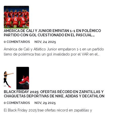
contexto difícil para la franja nocturna, no por rendimiento ni
contenido. Colbert, al frente desde 2015 tras David Letterman,
anunció a su audiencia en julio de 2025 que la próxima
temporada será la última.
AMÉRICA DE CALI Y JUNIOR EMPATAN 1-1 EN POLÉMICO
PARTIDO CON GOL CUESTIONADO EN EL PASCUAL
GUERRERO
0 COMENTARIOS
NOV, 24 2025
América de Cali y Atlético Junior empataron 1-1 en un partido
lleno de polémica tras un gol invalidado por el VAR en el
Estadio Pascual Guerrero. La decisión arbitral pone en jaque las
aspiraciones del escarlatas en la Liga BetPlay 2025.
BLACK FRIDAY 2025: OFERTAS RÉCORD EN ZAPATILLAS Y
CHAQUETAS DEPORTIVAS DE NIKE, ADIDAS Y DECATHLON
0 COMENTARIOS
NOV, 29 2025
El Black Friday 2025 trae ofertas récord en zapatillas y