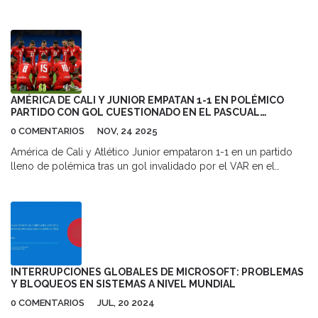
lo coloca en posición de clasificarse directamente a los octavos
de final de la Champions League 2025/26.
AMÉRICA DE CALI Y JUNIOR EMPATAN 1-1 EN POLÉMICO
PARTIDO CON GOL CUESTIONADO EN EL PASCUAL
GUERRERO
0 COMENTARIOS
NOV, 24 2025
América de Cali y Atlético Junior empataron 1-1 en un partido
lleno de polémica tras un gol invalidado por el VAR en el
Estadio Pascual Guerrero. La decisión arbitral pone en jaque las
aspiraciones del escarlatas en la Liga BetPlay 2025.
INTERRUPCIONES GLOBALES DE MICROSOFT: PROBLEMAS
Y BLOQUEOS EN SISTEMAS A NIVEL MUNDIAL
0 COMENTARIOS
JUL, 20 2024