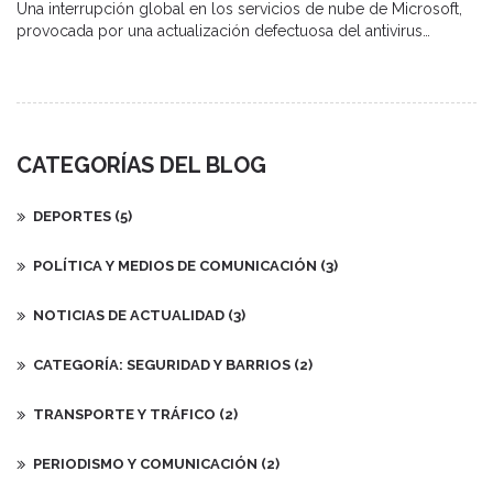
Una interrupción global en los servicios de nube de Microsoft,
provocada por una actualización defectuosa del antivirus
Crowdstrike, ha causado bloqueos en diversos sectores a nivel
mundial. Aerolíneas, instituciones financieras y administraciones
gubernamentales se han visto afectadas, ocasionando retrasos y
problemas operativos. Aunque Microsoft ha indicado que el
problema está resuelto en gran medida, aún se reportan
CATEGORÍAS DEL BLOG
algunos impactos residuales.
DEPORTES
(5)
POLÍTICA Y MEDIOS DE COMUNICACIÓN
(3)
NOTICIAS DE ACTUALIDAD
(3)
CATEGORÍA: SEGURIDAD Y BARRIOS
(2)
TRANSPORTE Y TRÁFICO
(2)
PERIODISMO Y COMUNICACIÓN
(2)