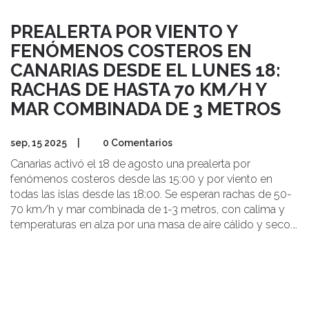
PREALERTA POR VIENTO Y
FENÓMENOS COSTEROS EN
CANARIAS DESDE EL LUNES 18:
RACHAS DE HASTA 70 KM/H Y
MAR COMBINADA DE 3 METROS
sep, 15 2025
|
0 Comentarios
Canarias activó el 18 de agosto una prealerta por
fenómenos costeros desde las 15:00 y por viento en
todas las islas desde las 18:00. Se esperan rachas de 50-
70 km/h y mar combinada de 1-3 metros, con calima y
temperaturas en alza por una masa de aire cálido y seco.
La alerta por riesgo de incendios se mantiene y se piden
medidas de autoprotección.