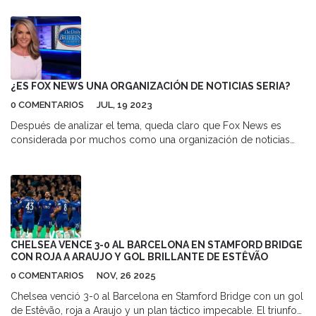
resultados dan poder al presidente para reformar su gabinete y
acelerar su agenda económica.
¿ES FOX NEWS UNA ORGANIZACIÓN DE NOTICIAS SERIA?
0 COMENTARIOS
JUL, 19 2023
Después de analizar el tema, queda claro que Fox News es
considerada por muchos como una organización de noticias
seria, pero también es objeto de críticas por su percepción de
sesgo político. Con una amplia base de espectadores, Fox
News ofrece una variedad de programas de noticias y
opiniones. Sin embargo, ha sido acusada de promover ciertas
ideologías políticas, lo que ha llevado a cuestionar su
objetividad. A pesar de esto, la capacidad de Fox News para
informar sobre grandes eventos y noticias de última hora es
CHELSEA VENCE 3-0 AL BARCELONA EN STAMFORD BRIDGE
innegable. En resumen, la seriedad de Fox News puede
CON ROJA A ARAUJO Y GOL BRILLANTE DE ESTÊVÃO
depender en gran medida de la perspectiva individual de cada
0 COMENTARIOS
NOV, 26 2025
espectador.
Chelsea venció 3-0 al Barcelona en Stamford Bridge con un gol
de Estêvão, roja a Araujo y un plan táctico impecable. El triunfo