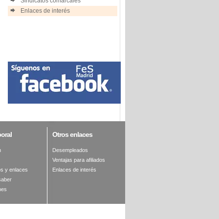
Sindicatos comarcales
Enlaces de interés
oral
Otros
enlaces
n
Desempleados
Ventajas para afiliados
s y enlaces
Enlaces de interés
saber
nes