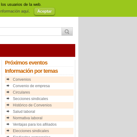
 los usuarios de la web.
so Legal
Política de cookies
Afiliación
nformación aquí
.
Aceptar
Próximos
eventos
Información
por temas
Convenios
Convenio de empresa
Circulares
Secciones sindicales
Histórico de Convenios
Salud laboral
Normativa laboral
Ventajas para los afiliados
Elecciones sindicales