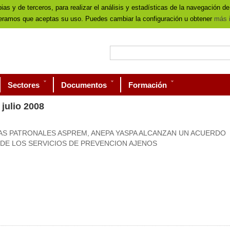
ias y de terceros, para realizar el análisis y estadísticas de la navegación de
Quiénes somos
Contacto
Mapa Web
Avi
eramos que aceptas su uso. Puedes cambiar la configuración u obtener
más i
Sectores
Documentos
Formación
julio 2008
LAS PATRONALES ASPREM, ANEPA YASPA ALCANZAN UN ACUERDO
 DE LOS SERVICIOS DE PREVENCION AJENOS