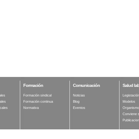
Formación
Comunicación
Salud
lab
ales
Formación sindical
Noticias
Legistació
ales
Formación continua
Blog
Modelos
cales
Normativa
Eventos
Organismo
Conviene 
Publicacio