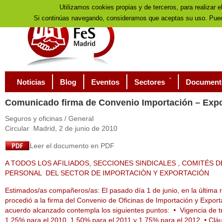
Utilizamos cookies propias y de terceros, para realizar e
Si continúas navegando, consideramos que aceptas su uso. Pued
Noticias
Blog
Eventos
Sectores
Document
Comunicado
firma de Convenio Importación – Exp
Seguros y oficinas / General
Circular Madrid, 2 de junio de 2010
Leer el documento en PDF
A TODOS LOS AFILIADOS, SECCIONES SINDICALES , COMITÉS 
PERSONAL DEL SECTOR DE IMPORTACIÓN Y EXPORTACIÓN
Estimados/as compañeros/as: El pasado día 1 de junio, en la última
procedió a la firma del Convenio de Oficinas de Importación y Expor
acuerdo alcanzado contempla los siguientes puntos: • Vigencia de tr
1,25% para el 2010, 1,50% para el 2011 y 1,75% para el 2012. • Cláu