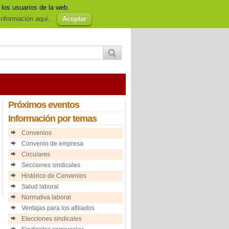
 los usuarios de la web.
so Legal
Política de cookies
Afiliación
nformación aquí
.
Aceptar
Próximos
eventos
Información
por temas
Convenios
Convenio de empresa
Circulares
Secciones sindicales
Histórico de Convenios
Salud laboral
Normativa laboral
Ventajas para los afiliados
Elecciones sindicales