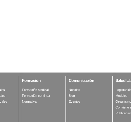
Formación
Comunicación
Salud
lab
ales
Formación sindical
Noticias
Legistació
ales
Formación continua
Blog
Modelos
cales
Normativa
Eventos
Organismo
Conviene 
Publicacio