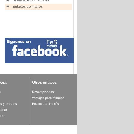
Sindicatos comarcales
Enlaces de interés
oral
Otros
enlaces
n
Desempleados
Ventajas para afiliados
s y enlaces
Enlaces de interés
saber
nes