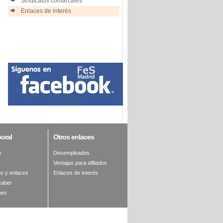
Sindicatos comarcales
Enlaces de interés
oral
Otros
enlaces
n
Desempleados
Ventajas para afiliados
s y enlaces
Enlaces de interés
saber
nes