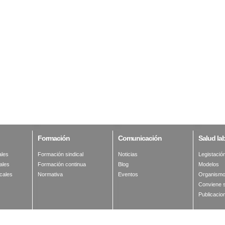
Formación
Comunicación
Salud
lab
ales
Formación sindical
Noticias
Legistació
ales
Formación continua
Blog
Modelos
cales
Normativa
Eventos
Organismo
Conviene 
Publicacio