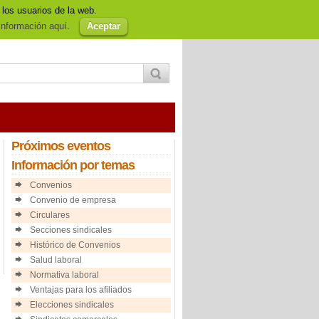
 los usuarios de la web.
so Legal
Política de cookies
Afiliación
nformación aquí
.
Aceptar
Próximos
eventos
Información
por temas
Convenios
Convenio de empresa
Circulares
Secciones sindicales
Histórico de Convenios
Salud laboral
Normativa laboral
Ventajas para los afiliados
Elecciones sindicales