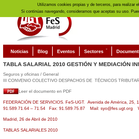
Utilizamos cookies propias y de terceros, para realizar e
Si continúas navegando, consideramos que aceptas su uso. Pued
Noticias
Blog
Eventos
Sectores
Document
TABLA
SALARIAL 2010 GESTIÓN Y MEDIACIÓN IN
Seguros y oficinas / General
III CONVENIO COLECTIVO DESPACHOS DE TÉCNICOS TRIBUTAR
Leer el documento en PDF
FEDERACIÓN DE SERVICIOS. FeS-UGT. Avenida de América, 25, 1ª
91.589.71.64 – 71.54 Fax: 91.589.75.87 Mail:
syo@fes.ugt.org
We
Madrid, 26 de Abril de 2010
TABLAS SALARIALES 2010