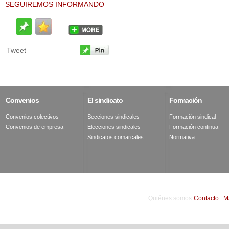
SEGUIREMOS INFORMANDO
Tweet
Convenios
El
sindicato
Formación
Convenios colectivos
Secciones sindicales
Formación sindical
Convenios de empresa
Elecciones sindicales
Formación continua
Sindicatos comarcales
Normativa
Quiénes somos
Contacto
M