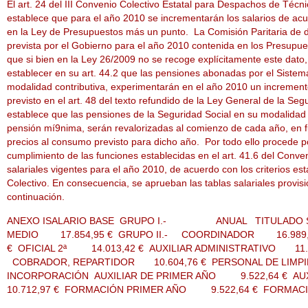
El art. 24 del III Convenio Colectivo Estatal para Despachos de Técni
establece que para el año 2010 se incrementarán los salarios de acu
en la Ley de Presupuestos más un punto. La Comisión Paritaria de di
prevista por el Gobierno para el año 2010 contenida en los Presupu
que si bien en la Ley 26/2009 no se recoge explícitamente este dato, 
establecer en su art. 44.2 que las pensiones abonadas por el Sistem
modalidad contributiva, experimentarán en el año 2010 un increment
previsto en el art. 48 del texto refundido de la Ley General de la Seg
establece que las pensiones de la Seguridad Social en su modalidad co
pensión mí9nima, serán revalorizadas al comienzo de cada año, en f
precios al consumo previsto para dicho año. Por todo ello procede po
cumplimiento de las funciones establecidas en el art. 41.6 del Conven
salariales vigentes para el año 2010, de acuerdo con los criterios est
Colectivo. En consecuencia, se aprueban las tablas salariales provis
continuación.
ANEXO ISALARIO BASE GRUPO I.- ANUAL TITULADO S
MEDIO 17.854,95 € GRUPO II.- COORDINADOR 16.989,2
€ OFICIAL 2ª 14.013,42 € AUXILIAR ADMINISTRATIVO 11.
COBRADOR, REPARTIDOR 10.604,76 € PERSONAL DE LIMPIE
INCORPORACIÓN AUXILIAR DE PRIMER AÑO 9.522,64 € A
10.712,97 € FORMACIÓN PRIMER AÑO 9.522,64 € FORMAC