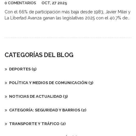
0 COMENTARIOS
OCT, 27 2025
Con el 66% de participación más baja desde 1983, Javier Milei y
La Libertad Avanza ganan las legislativas 2025 con el 40,7% de
los votos, mientras 12 millones de argentinos se abstienen. Los
resultados dan poder al presidente para reformar su gabinete y
acelerar su agenda económica.
CATEGORÍAS DEL BLOG
DEPORTES
(5)
POLÍTICA Y MEDIOS DE COMUNICACIÓN
(3)
NOTICIAS DE ACTUALIDAD
(3)
CATEGORÍA: SEGURIDAD Y BARRIOS
(2)
TRANSPORTE Y TRÁFICO
(2)