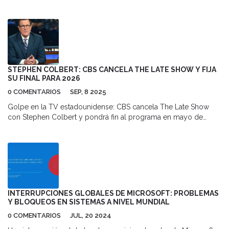
consecutivo, pese a la lesión de Ewa Pajor.
STEPHEN COLBERT: CBS CANCELA THE LATE SHOW Y FIJA
SU FINAL PARA 2026
0 COMENTARIOS
SEP, 8 2025
Golpe en la TV estadounidense: CBS cancela The Late Show
con Stephen Colbert y pondrá fin al programa en mayo de
2026. La cadena dice que es una decisión financiera en un
contexto difícil para la franja nocturna, no por rendimiento ni
contenido. Colbert, al frente desde 2015 tras David Letterman,
anunció a su audiencia en julio de 2025 que la próxima
temporada será la última.
INTERRUPCIONES GLOBALES DE MICROSOFT: PROBLEMAS
Y BLOQUEOS EN SISTEMAS A NIVEL MUNDIAL
0 COMENTARIOS
JUL, 20 2024