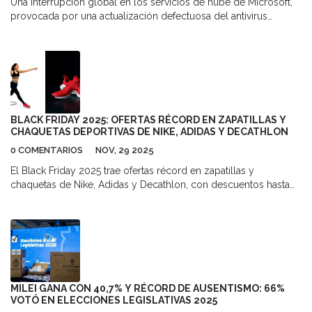
Una interrupción global en los servicios de nube de Microsoft,
provocada por una actualización defectuosa del antivirus
Crowdstrike, ha causado bloqueos en diversos sectores a nivel
mundial. Aerolíneas, instituciones financieras y administraciones
gubernamentales se han visto afectadas, ocasionando retrasos y
problemas operativos. Aunque Microsoft ha indicado que el
problema está resuelto en gran medida, aún se reportan
algunos impactos residuales.
BLACK FRIDAY 2025: OFERTAS RÉCORD EN ZAPATILLAS Y
CHAQUETAS DEPORTIVAS DE NIKE, ADIDAS Y DECATHLON
0 COMENTARIOS
NOV, 29 2025
El Black Friday 2025 trae ofertas récord en zapatillas y
chaquetas de Nike, Adidas y Decathlon, con descuentos hasta
del 62%. Las promociones, vigentes hasta el 1 de diciembre,
afectan a millones de españoles que buscan equipamiento
deportivo antes de Navidad.
MILEI GANA CON 40,7% Y RÉCORD DE AUSENTISMO: 66%
VOTÓ EN ELECCIONES LEGISLATIVAS 2025