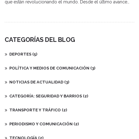
que están revolucionando el mundo. Desde el último avance
tecnológico que nos hará parecer vivir en una película de
ciencia ficción hasta esa graciosa noticia viral de un gato que
intenta ser el próximo Mozart. ¿Y qué me dicen del último
descubrimiento arqueológico que nos hace replantearnos toda
nuestra historia? ¡Increíble! Y por último, pero no menos
CATEGORÍAS DEL BLOG
importante, esos avances en medicina que nos aseguran unos
años más de vida saludable. ¡Qué día para estar vivos, amigos!
DEPORTES
(5)
POLÍTICA Y MEDIOS DE COMUNICACIÓN
(3)
NOTICIAS DE ACTUALIDAD
(3)
CATEGORÍA: SEGURIDAD Y BARRIOS
(2)
TRANSPORTE Y TRÁFICO
(2)
PERIODISMO Y COMUNICACIÓN
(2)
TECNOLOGÍA
(2)