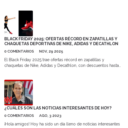
durante la emisión de ‘Tierra de Nadie’.
BLACK FRIDAY 2025: OFERTAS RÉCORD EN ZAPATILLAS Y
CHAQUETAS DEPORTIVAS DE NIKE, ADIDAS Y DECATHLON
0 COMENTARIOS
NOV, 29 2025
El Black Friday 2025 trae ofertas récord en zapatillas y
chaquetas de Nike, Adidas y Decathlon, con descuentos hasta
del 62%. Las promociones, vigentes hasta el 1 de diciembre,
afectan a millones de españoles que buscan equipamiento
deportivo antes de Navidad.
¿CUÁLES SON LAS NOTICIAS INTERESANTES DE HOY?
0 COMENTARIOS
AGO, 3 2023
¡Hola amigos! Hoy ha sido un día lleno de noticias interesantes