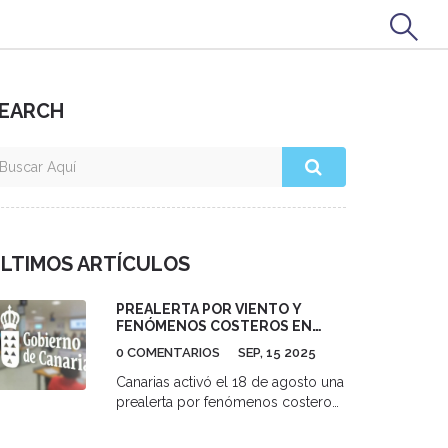
EARCH
LTIMOS ARTÍCULOS
PREALERTA POR VIENTO Y
FENÓMENOS COSTEROS EN
CANARIAS DESDE EL LUNES 18:
0 COMENTARIOS
SEP, 15 2025
RACHAS DE HASTA 70 KM/H Y
MAR COMBINADA DE 3 METROS
Canarias activó el 18 de agosto una
prealerta por fenómenos costeros
desde las 15:00 y por viento en
todas las islas desde las 18:00. Se