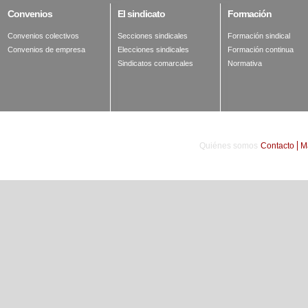
Convenios
El
sindicato
Formación
Convenios colectivos
Secciones sindicales
Formación sindical
Convenios de empresa
Elecciones sindicales
Formación continua
Sindicatos comarcales
Normativa
Quiénes somos
Contacto
M