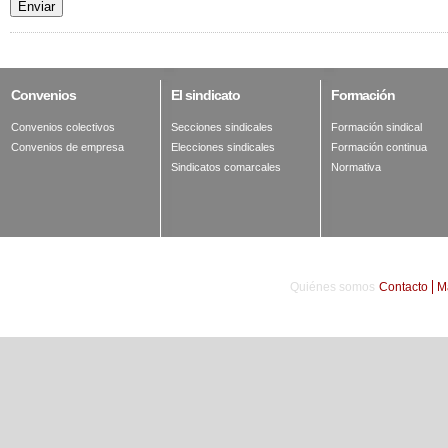
Enviar
Convenios
El
sindicato
Formación
Convenios colectivos
Secciones sindicales
Formación sindical
Convenios de empresa
Elecciones sindicales
Formación continua
Sindicatos comarcales
Normativa
Quiénes somos
Contacto
M