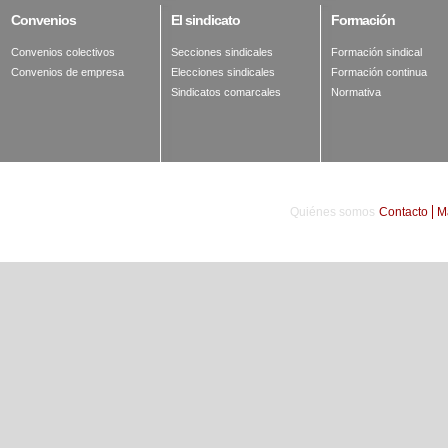
Convenios
El
sindicato
Formación
Convenios colectivos
Secciones sindicales
Formación sindical
Convenios de empresa
Elecciones sindicales
Formación continua
Sindicatos comarcales
Normativa
Quiénes somos
Contacto
M