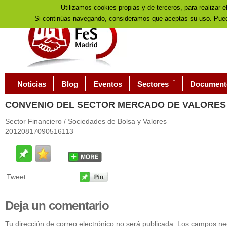
Utilizamos cookies propias y de terceros, para realizar e
Si continúas navegando, consideramos que aceptas su uso. Pued
Noticias
Blog
Eventos
Sectores
Document
CONVENIO
DEL SECTOR MERCADO DE VALORES (2
Sector Financiero / Sociedades de Bolsa y Valores
20120817090516113
Tweet
Deja
un comentario
Tu dirección de correo electrónico no será publicada. Los campos n