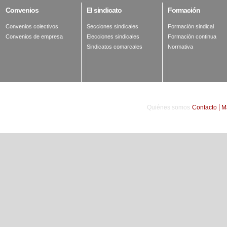
Convenios
El
sindicato
Formación
Convenios colectivos
Secciones sindicales
Formación sindical
Convenios de empresa
Elecciones sindicales
Formación continua
Sindicatos comarcales
Normativa
Quiénes somos
Contacto
M