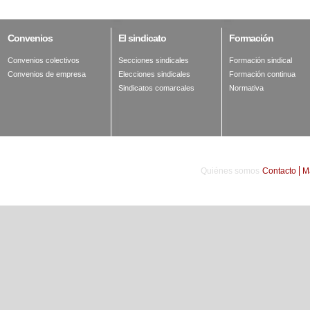
Convenios
El
sindicato
Formación
Convenios colectivos
Secciones sindicales
Formación sindical
Convenios de empresa
Elecciones sindicales
Formación continua
Sindicatos comarcales
Normativa
Quiénes somos
Contacto
M