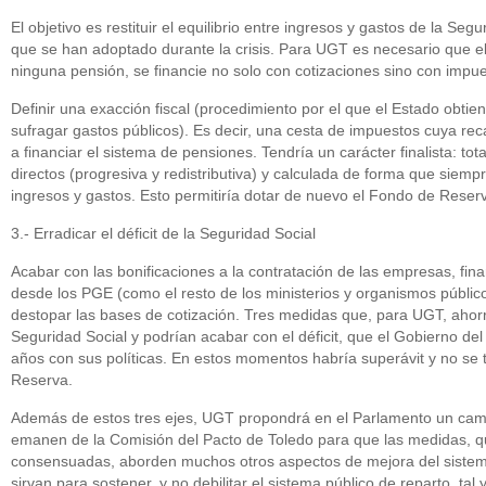
El objetivo es restituir el equilibrio entre ingresos y gastos de la Segu
que se han adoptado durante la crisis. Para UGT es necesario que el
ninguna pensión, se financie no solo con cotizaciones sino con impu
Definir una exacción fiscal (procedimiento por el que el Estado obti
sufragar gastos públicos). Es decir, una cesta de impuestos cuya rec
a financiar el sistema de pensiones. Tendría un carácter finalista: t
directos (progresiva y redistributiva) y calculada de forma que siemp
ingresos y gastos. Esto permitiría dotar de nuevo el Fondo de Reser
3.- Erradicar el déficit de la Seguridad Social
Acabar con las bonificaciones a la contratación de las empresas, fina
desde los PGE (como el resto de los ministerios y organismos público
destopar las bases de cotización. Tres medidas que, para UGT, ahorr
Seguridad Social y podrían acabar con el déficit, que el Gobierno d
años con sus políticas. En estos momentos habría superávit y no se
Reserva.
Además de estos tres ejes, UGT propondrá en el Parlamento un cambi
emanen de la Comisión del Pacto de Toledo para que las medidas, 
consensuadas, aborden muchos otros aspectos de mejora del sistem
sirvan para sostener, y no debilitar el sistema público de reparto, tal