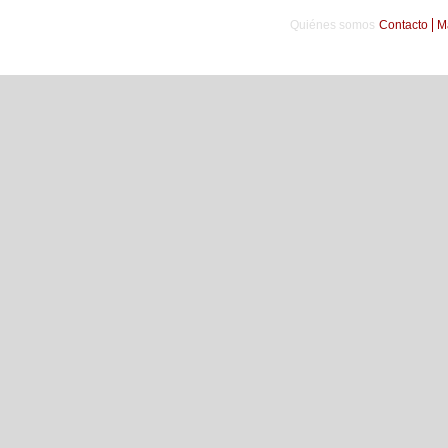
Quiénes somos
Contacto
M