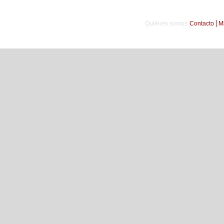
Quiénes somos
Contacto
M